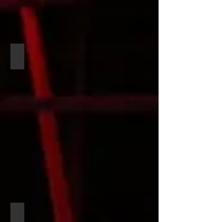
Erään itsemurhan...2024
Klovnikuoro