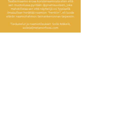
Teatterinaamio eroaa koristenaamiosta siten että
sen muotoilussa pyritään dyynamisuuteen, joka
mahdollistaa sen että näyttelijä voi fyysisellä
ilmaisullaan herättää naamion "henkiin", eli luoda
elävän naamiohahmon tarinankerronnan tarpeisiin.
Tiedustelut ja naamiotilaukset: Soile Mäkelä,
soile(at)metamorfoosi.com
Contact
Privacy Policy
Tietosuojaseloste
©Teatteri Metamorfoosi | All rights reserved