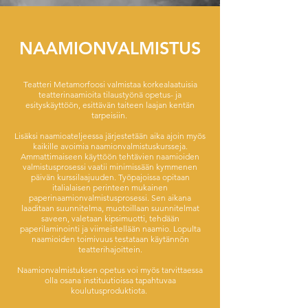
NAAMIONVALMISTUS
Teatteri Metamorfoosi valmistaa korkealaatuisia
teatterinaamioita tilaustyönä opetus- ja
esityskäyttöön, esittävän taiteen laajan kentän
tarpeisiin.
Lisäksi naamioateljeessa järjestetään aika ajoin myös
kaikille avoimia naamionvalmistuskursseja.
Ammattimaiseen käyttöön tehtävien naamioiden
valmistusprosessi vaatii minimissään kymmenen
päivän kurssilaajuuden. Työpajoissa opitaan
italialaisen perinteen mukainen
paperinaamionvalmistusprosessi. Sen aikana
laaditaan suunnitelma, muotoillaan suunnitelmat
saveen, valetaan kipsimuotti, tehdään
paperilaminointi ja viimeistellään naamio. Lopulta
naamioiden toimivuus testataan käytännön
teatterihajoittein.
Naamionvalmistuksen opetus voi myös tarvittaessa
olla osana instituutioissa tapahtuvaa
koulutusproduktiota.