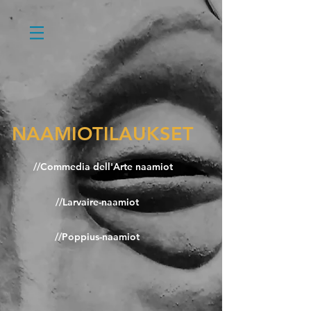
NAAMIOTILAUKSET
//Commedia dell'Arte naamiot
//Larvaire-naamiot
//Poppius-naamiot